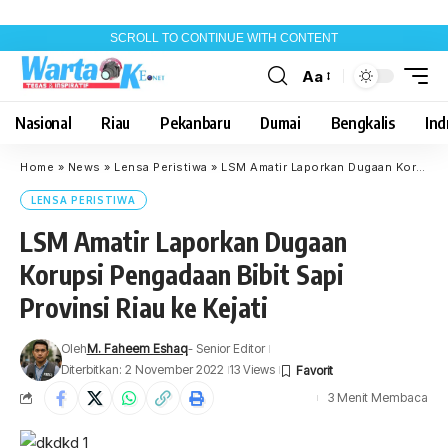
SCROLL TO CONTINUE WITH CONTENT
Aa
Font
Resizer
Nasional
Riau
Pekanbaru
Dumai
Bengkalis
Indr
Home
»
News
»
Lensa Peristiwa
»
LSM Amatir Laporkan Dugaan Korupsi Pengadaan Bibit Sapi Provinsi Riau ke Kejati
LENSA PERISTIWA
LSM Amatir Laporkan Dugaan
Korupsi Pengadaan Bibit Sapi
Provinsi Riau ke Kejati
Oleh
M. Faheem Eshaq
- Senior Editor
Diterbitkan: 2 November 2022
13 Views
3 Menit Membaca