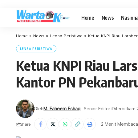
Home
News
Nasiona
Home
»
News
»
Lensa Peristiwa
»
Ketua KNPI Riau Larshe
LENSA PERISTIWA
Ketua KNPI Riau Lar
Kantor PN Pekanbar
Oleh
M. Faheem Eshaq
- Senior Editor
Diterbitkan:
2 Menit Membaca
Share