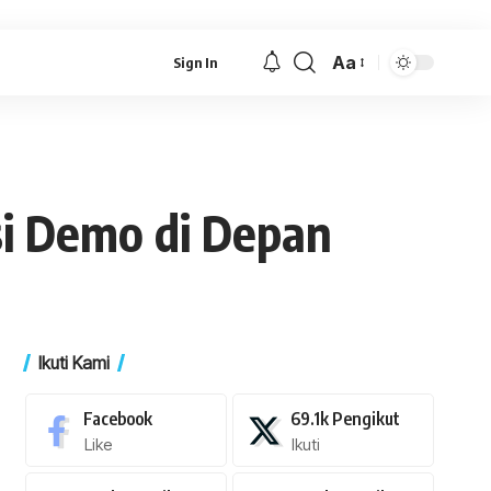
Aa
Sign In
Font
Resizer
si Demo di Depan
Ikuti Kami
Facebook
69.1k
Pengikut
Like
Ikuti