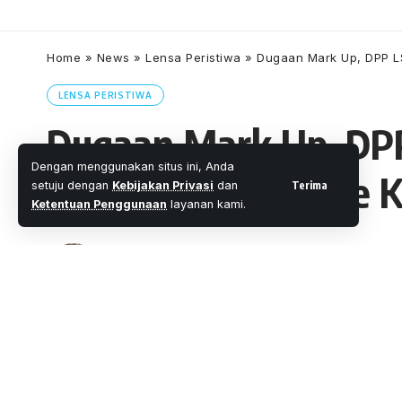
Home
»
News
»
Lensa Peristiwa
»
Dugaan Mark Up, DPP LS
LENSA PERISTIWA
Dugaan Mark Up, DP
Dengan menggunakan situs ini, Anda
Diskominfo Kota ke K
Terima
setuju dengan
Kebijakan Privasi
dan
Ketentuan Penggunaan
layanan kami.
Oleh
M. Faheem Eshaq
- Senior Editor
Diterbitkan:
3 Menit Membac
Share
Foto : Sekum DPP LSM Amatir, Rudi Suta