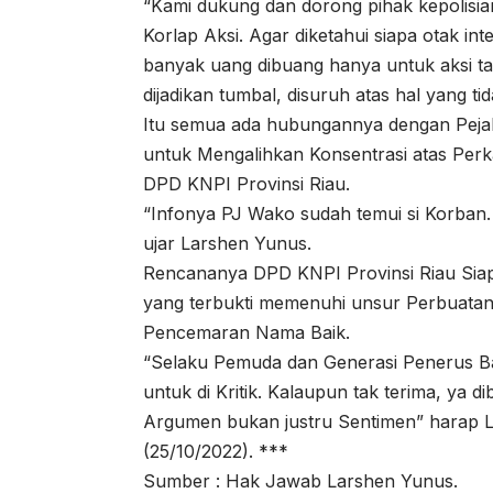
“Kami dukung dan dorong pihak kepolisia
Korlap Aksi. Agar diketahui siapa otak in
banyak uang dibuang hanya untuk aksi ta
dijadikan tumbal, disuruh atas hal yang ti
Itu semua ada hubungannya dengan Pejaba
untuk Mengalihkan Konsentrasi atas Perk
DPD KNPI Provinsi Riau.
“Infonya PJ Wako sudah temui si Korban.
ujar Larshen Yunus.
Rencananya DPD KNPI Provinsi Riau Siap
yang terbukti memenuhi unsur Perbuata
Pencemaran Nama Baik.
“Selaku Pemuda dan Generasi Penerus Ban
untuk di Kritik. Kalaupun tak terima, ya d
Argumen bukan justru Sentimen” harap L
(25/10/2022). ***
Sumber : Hak Jawab Larshen Yunus.