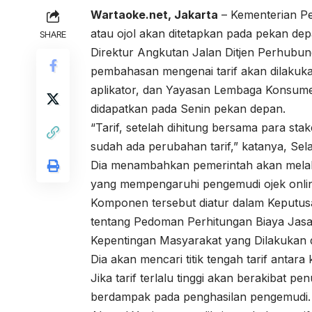
Wartaoke.net, Jakarta
– Kementerian Pe
atau ojol akan ditetapkan pada pekan dep
SHARE
Direktur Angkutan Jalan Ditjen Perhub
pembahasan mengenai tarif akan dilakuk
aplikator, dan Yayasan Lembaga Konsumen
didapatkan pada Senin pekan depan.
“Tarif, setelah dihitung bersama para sta
sudah ada perubahan tarif,” katanya, Sela
Dia menambahkan pemerintah akan melak
yang mempengaruhi pengemudi ojek onli
Komponen tersebut diatur dalam Keputu
tentang Pedoman Perhitungan Biaya Jas
Kepentingan Masyarakat yang Dilakukan d
Dia akan mencari titik tengah tarif antar
Jika tarif terlalu tinggi akan berakibat 
berdampak pada penghasilan pengemudi.