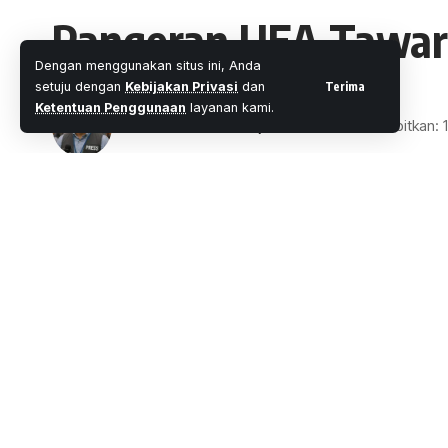
Pangeran UEA Tawari 
Dengan menggunakan situs ini, Anda
Terima
setuju dengan
Kebijakan Privasi
dan
Ketentuan Penggunaan
layanan kami.
Oleh
M. Faheem Eshaq
- Senior Editor
Diterbitkan:
3 Menit Membac
Share
Wartaoke.net, Jakarta
– Putra Mahkota
meneken kerja sama dengan Presiden Jo
SHARE
berencana menggelontorkan investasi hing
Komitmen investasi itu disampaikan Jok
Istana Kepresidenan Qasr Al Watan.
“Perkiraan nilai investasi dalam perjanjian