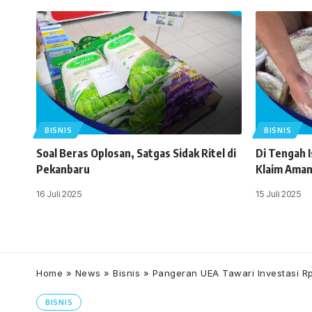
BISNIS
BISNIS
Soal Beras Oplosan, Satgas Sidak Ritel di
Di Tengah 
Pekanbaru
Klaim Ama
16 Juli 2025
15 Juli 2025
Home
»
News
»
Bisnis
»
Pangeran UEA Tawari Investasi Rp
BISNIS