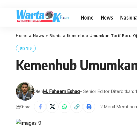
Home
News
Nasiona
Home
»
News
»
Bisnis
»
Kemenhub Umumkan Tarif Baru Oj
BISNIS
Kemenhub Umumkan T
Oleh
M. Faheem Eshaq
- Senior Editor
Diterbitkan
2 Menit Membaca
Share