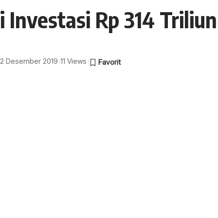
Investasi Rp 314 Triliun
 12 Desember 2019
11 Views
a
 Uni Emirat Arab (UEA), Mohamed bin Zayed
ko Widodo. Dalam pertemuan tersebut, UEA
ga 6,8 miliar dollar AS.
owi usai pertemuannya dengan Mohamed bin Zayed di
 ini sebesar 22.89 miliar dollar AS atau sekitar Rp