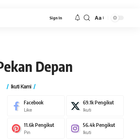
Aa
Sign In
Font
Resizer
 Pekan Depan
Ikuti Kami
Facebook
69.1k
Pengikut
Like
Ikuti
11.6k
Pengikut
56.4k
Pengikut
Pin
Ikuti