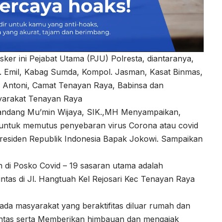
sker ini Pejabat Utama (PJU) Polresta, diantaranya,
l. Emil, Kabag Sumda, Kompol. Jasman, Kasat Binmas,
h Antoni, Camat Tenayan Raya, Babinsa dan
yarakat Tenayan Raya
andang Mu’min Wijaya, SIK.,MH Menyampaikan,
n untuk memutus penyebaran virus Corona atau covid
esiden Republik Indonesia Bapak Jokowi. Sampaikan
an di Posko Covid – 19 sasaran utama adalah
tas di Jl. Hangtuah Kel Rejosari Kec Tenayan Raya
ada masyarakat yang beraktifitas diluar rumah dan
ntas serta Memberikan himbauan dan mengajak