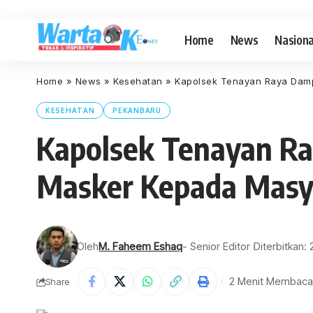
Home
News
Nasiona
Home
»
News
»
Kesehatan
»
Kapolsek Tenayan Raya Damp
KESEHATAN
PEKANBARU
Kapolsek Tenayan Ra
Masker Kepada Masy
Oleh
M. Faheem Eshaq
- Senior Editor
Diterbitkan:
2 Menit Membaca
Share