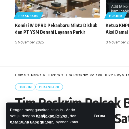
PEKANBARU
HUKRIM
Komisi IV DPRD Pekanbaru Minta Dishub
Ketua KNPI
dan PT YSM Benahi Layanan Parkir
Aksi Damai
5 November 2025
3 November 2
Home
»
News
»
Hukrim
»
Tim Reskrim Polsek Bukit Raya 
HUKRIM
PEKANBARU
Tim Reskrim Polsek 
Dengan menggunakan situs ini, Anda
Shabu, Kapolsek ” S
Terima
setuju dengan
Kebijakan Privasi
dan
Ketentuan Penggunaan
layanan kami.