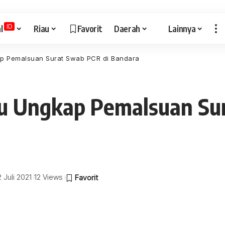
ID
l
Riau
Favorit
Daerah
Lainnya
p Pemalsuan Surat Swab PCR di Bandara
u Ungkap Pemalsuan Sur
2 Juli 2021
12 Views
a