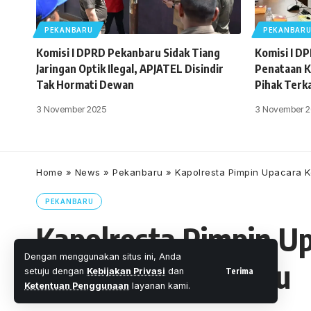
PEKANBARU
PEKANBAR
Komisi I DPRD Pekanbaru Sidak Tiang
Komisi I D
Jaringan Optik Ilegal, APJATEL Disindir
Penataan K
Tak Hormati Dewan
Pihak Terk
3 November 2025
3 November 2
Home
»
News
»
Pekanbaru
»
Kapolresta Pimpin Upacara K
PEKANBARU
Kapolresta Pimpin U
Dengan menggunakan situs ini, Anda
Polresta Pekanbaru
Terima
setuju dengan
Kebijakan Privasi
dan
Ketentuan Penggunaan
layanan kami.