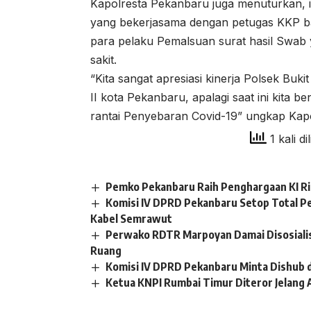
Kapolresta Pekanbaru juga menuturkan, i
yang bekerjasama dengan petugas KKP b
para pelaku Pemalsuan surat hasil Swab 
sakit.
“Kita sangat apresiasi kinerja Polsek Bu
II kota Pekanbaru, apalagi saat ini kita
rantai Penyebaran Covid-19” ungkap Kap
1 kali di
Pemko Pekanbaru Raih Penghargaan KI R
Komisi IV DPRD Pekanbaru Setop Total P
Kabel Semrawut
Perwako RDTR Marpoyan Damai Disosiali
Ruang
Komisi IV DPRD Pekanbaru Minta Dishub 
Ketua KNPI Rumbai Timur Diteror Jelang 