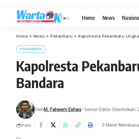
Home
News
Nasiona
Home
»
News
»
Pekanbaru
»
Kapolresta Pekanbaru Ungka
PEKANBARU
Kapolresta Pekanbar
Bandara
Oleh
M. Faheem Eshaq
- Senior Editor
Diterbitkan: 
3 Menit Membac
Share