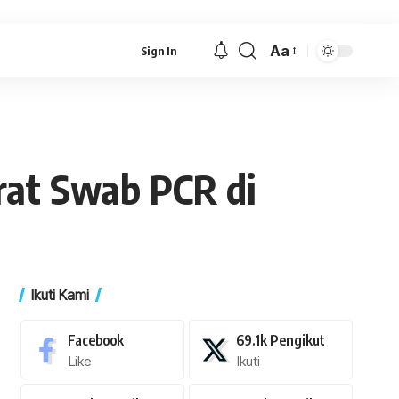
Aa
Sign In
Font
Resizer
at Swab PCR di
Ikuti Kami
Facebook
69.1k
Pengikut
Like
Ikuti