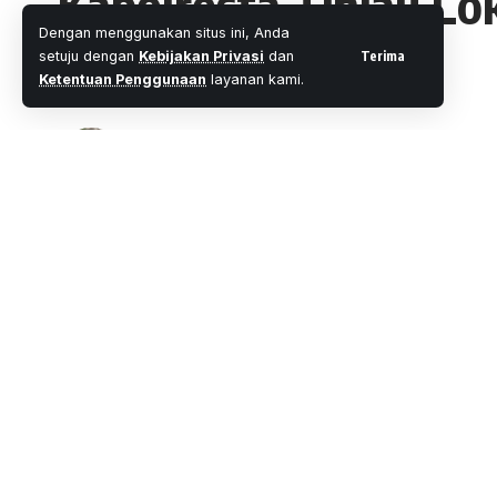
Kapolresta Tinjau Lo
Dengan menggunakan situs ini, Anda
Ikhsan
Terima
setuju dengan
Kebijakan Privasi
dan
Ketentuan Penggunaan
layanan kami.
Oleh
M. Faheem Eshaq
- Senior Editor
Diterbitkan: 
2 Menit Membaca
Share
Pekanbaru.wartaoke.net
Memasuki hari ke enam pasca terjadi sem
SHARE
Kapolresta Pekanbaru Kombes Po H Nanda
instansi terkait, melakukan pemantauan d
Kelurahan Tuah Karya, Tenayan Raya, Sel