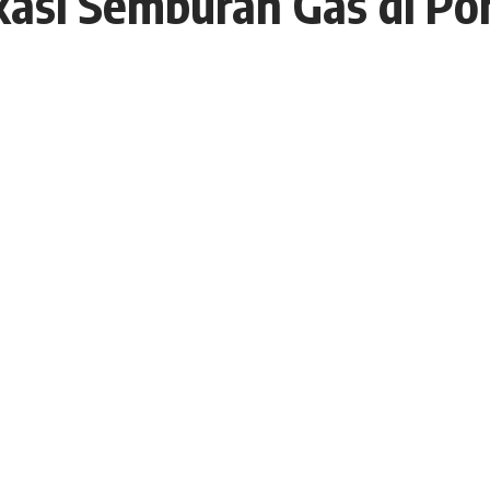
kasi Semburan Gas di Po
9 Februari 2021
12 Views
buran gas bumi di areal Pondok Pesantren Al-Ikhsan,
n Mu’min Wijaya, S.I.K., M.H bersama Tim Teknis
i sumur lokasi semburan di Jalan Tujuh Puluh
asa (9/2/2021) pagi.