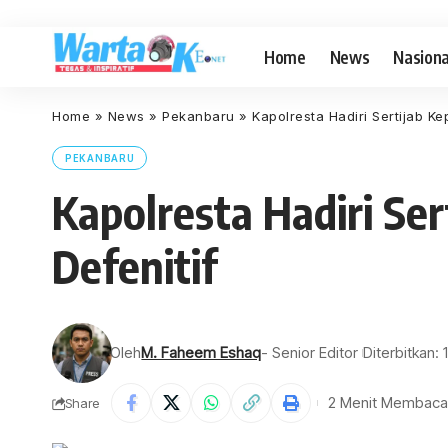
Home
News
Nasiona
Home
»
News
»
Pekanbaru
»
Kapolresta Hadiri Sertijab K
PEKANBARU
Kapolresta Hadiri Se
Defenitif
Oleh
M. Faheem Eshaq
- Senior Editor
Diterbitkan: 
2 Menit Membaca
Share