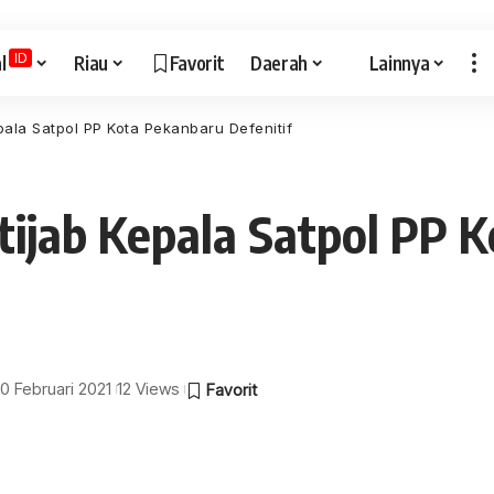
ID
l
Riau
Favorit
Daerah
Lainnya
epala Satpol PP Kota Pekanbaru Defenitif
rtijab Kepala Satpol PP 
10 Februari 2021
12 Views