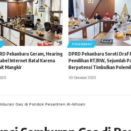
U
PEKANBARU
PRD Pekanbaru Geram, Hearing
DPRD Pekanbaru Soroti Draf
abel Internet Batal Karena
Pemilihan RT/RW, Sejumlah Pas
ait Mangkir
Berpotensi Timbulkan Polemi
025
30 Oktober 2025
emburan Gas di Pondok Pesantren Al-Ikhsan