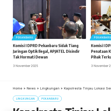
PEKANBARU
PEKANBAR
Komisi I DPRD Pekanbaru Sidak Tiang
Komisi I D
Jaringan Optik Ilegal, APJATEL Disindir
Penataan K
Tak Hormati Dewan
Pihak Terk
3 November 2025
3 November 2
Home
»
News
»
Lingkungan
»
Kapolresta Tinjau Lokasi S
LINGKUNGAN
PEKANBARU