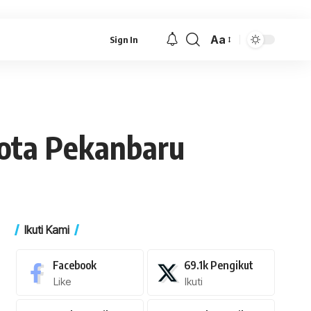
Aa
Sign In
Font
Resizer
Kota Pekanbaru
Ikuti Kami
Facebook
69.1k
Pengikut
Like
Ikuti