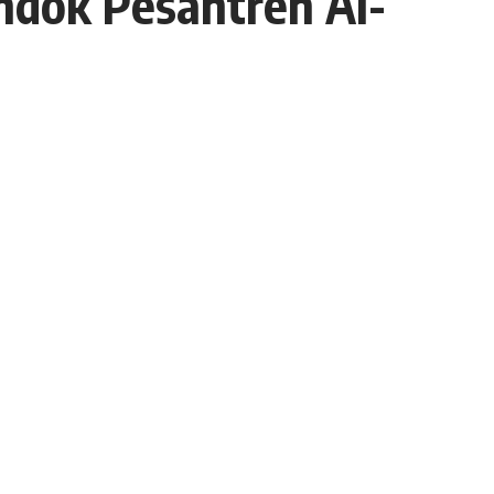
ndok Pesantren Al-
- Advertisement -