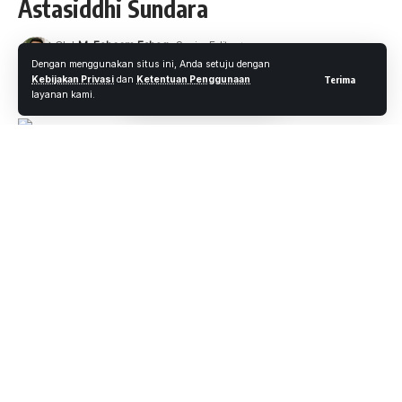
Astasiddhi Sundara
Oleh
M. Faheem Eshaq
- Senior Editor
Diterbitkan: 13 November 2022
12 Views
Dengan menggunakan situs ini, Anda setuju dengan
Kebijakan Privasi
dan
Ketentuan Penggunaan
Terima
2 Menit Membaca
layanan kami.
WARTAOKE.NET, PEKANBARU –
Komandan Satuan
Brimob Polda Riau Kombes Pol Ronny Lumban Gaol, S.I.K.,
pimpin upacara tradisi pencucian duaja Satya Astasiddhi
Sundara di gedung PW Sat Brimob Polda Riau dalam rangka
HUT Ke 77 Korps Brimob Polri. Minggu, (13/11/2022).
Turut hadir Kabag Ops Satbrimobda Riau, Danden Gegana,
Danyon B Pelopor, Wadanyon A Pelopor, Kasubbagrenmin,
para kasi, perwira, personel Satbrimob Polda Riau dan
Purnawirawan.
Menjelang Acara puncak Hari Ulang Tahun Korps Brimob