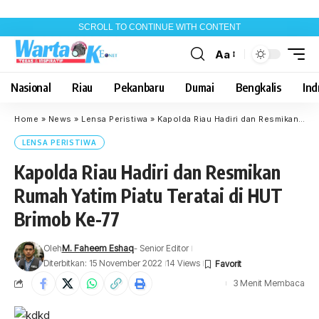
SCROLL TO CONTINUE WITH CONTENT
Aa
Font
Resizer
Nasional
Riau
Pekanbaru
Dumai
Bengkalis
Indr
Home
»
News
»
Lensa Peristiwa
»
Kapolda Riau Hadiri dan Resmikan Rumah Yatim Piatu Teratai di HUT Brimob Ke-77
LENSA PERISTIWA
Kapolda Riau Hadiri dan Resmikan
Rumah Yatim Piatu Teratai di HUT
Brimob Ke-77
Oleh
M. Faheem Eshaq
- Senior Editor
Diterbitkan: 15 November 2022
14 Views
3 Menit Membaca