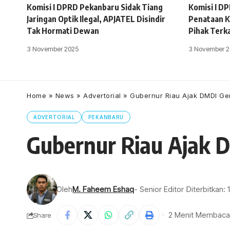
Komisi I DPRD Pekanbaru Sidak Tiang
Komisi I D
Jaringan Optik Ilegal, APJATEL Disindir
Penataan K
Tak Hormati Dewan
Pihak Terk
3 November 2025
3 November 2
Home
»
News
»
Advertorial
»
Gubernur Riau Ajak DMDI Ge
ADVERTORIAL
PEKANBARU
Gubernur Riau Ajak 
Oleh
M. Faheem Eshaq
- Senior Editor
Diterbitkan: 
2 Menit Membaca
Share