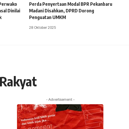
 Perwako
Perda Penyertaan Modal BPR Pekanbaru
al Dinilai
Madani Disahkan, DPRD Dorong
k
Penguatan UMKM
28 Oktober 2025
 Rakyat
- Advertisement -