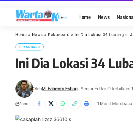
Home
News
Nasiona
Home
»
News
»
Pekanbaru
»
Ini Dia Lokasi 34 Lubang di
PEKANBARU
Ini Dia Lokasi 34 Lu
Oleh
M. Faheem Eshaq
- Senior Editor
Diterbitkan: 
1 Menit Membaca
Share