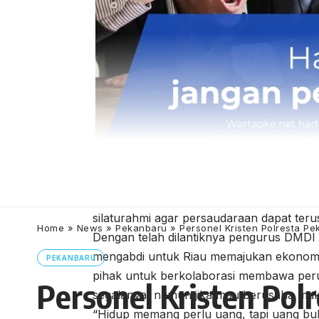
G
ubernur Riau Ajak DMDI Gerakkan Ekonomi Raky
“Bangsa Melayu itu bangsa yang besar te
silaturahmi agar persaudaraan dapat terus 
Home
»
News
»
Pekanbaru
»
Personel Kristen Polresta P
Dengan telah dilantiknya pengurus DMDI 
mengabdi untuk Riau memajukan ekonomi k
PEKANBARU
pihak untuk berkolaborasi membawa peru
Personel Kristen Pol
segalanya, namun jika mau berusaha maka
“Hidup memang perlu uang, tapi uang buk