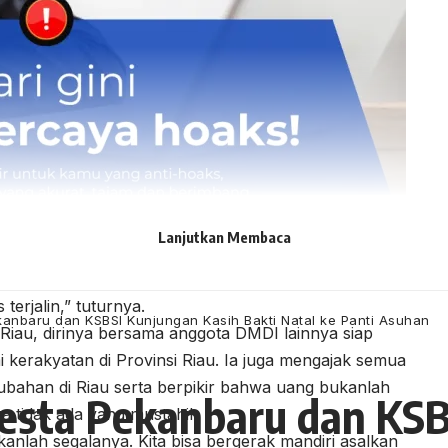
Lanjutkan Membaca
at
rkenal di mana-mana, makanya kita perlu menjalin
terjalin,” tuturnya.
ekanbaru dan KSBSI Kunjungan Kasih Bakti Natal ke Panti Asuhan
Riau, dirinya bersama anggota DMDI lainnya siap
erakyatan di Provinsi Riau. Ia juga mengajak semua
bahan di Riau serta berpikir bahwa uang bukanlah
resta Pekanbaru dan KS
 tidak ada yang mustahil.
anlah segalanya. Kita bisa bergerak mandiri asalkan