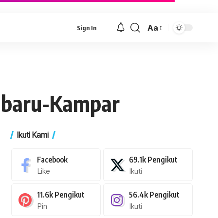
Aa
Sign In
Font
Resizer
anbaru-Kampar
Ikuti Kami
Facebook
69.1k
Pengikut
Like
Ikuti
11.6k
Pengikut
56.4k
Pengikut
Pin
Ikuti