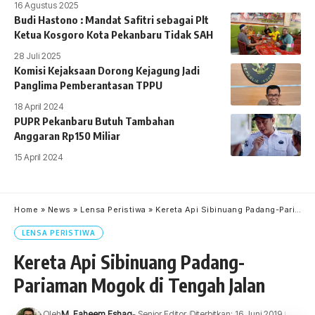
16 Agustus 2025
Budi Hastono : Mandat Safitri sebagai Plt
Ketua Kosgoro Kota Pekanbaru Tidak SAH
28 Juli 2025
Komisi Kejaksaan Dorong Kejagung Jadi
Panglima Pemberantasan TPPU
18 April 2024
PUPR Pekanbaru Butuh Tambahan
Anggaran Rp150 Miliar
15 April 2024
Home
»
News
»
Lensa Peristiwa
»
Kereta Api Sibinuang Padang-Pariaman Mogok di Tengah Jalan
LENSA PERISTIWA
Kereta Api Sibinuang Padang-
Pariaman Mogok di Tengah Jalan
Oleh
M. Faheem Eshaq
- Senior Editor
Diterbitkan: 16 Juni 2019