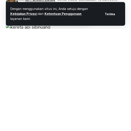
12 Views
Dengan menggunakan situs ini, Anda setuju dengan
1 Menit Membaca
Kebijakan Privasi
dan
Ketentuan Penggunaan
Terima
layanan kami.
Wartaoke.net, Padang
– Kereta api Sibinuang jurusan
Padang-Naras, Sumatera Barat, mogok di tengah jalan
antara stasiun Duku dengan Lubuk Alung, Minggu (16/6)
pagi. Lebih dari dua jam ratusan penumpang yang ada di
atas kereta api itu telantar.
Mereka kecewa dengan manajemen kereta api PT Kereta
Api Indonesia (KAI) Divre Sumatera Barat. “Kereta api tiba-
tiba saja mogok di tengah jalan. Apa penyebabnya kami
tidak tahu,” ujar Rina, penumpang kereta api kepada
Kompas.com.
Rina mengatakan, dirinya bersama keluarga naik kereta api
dari Stasiun Simpang Haru Padang dengan tujuan Naras,
Kota Pariaman. Akibat kereta api mogok, dia terlambat