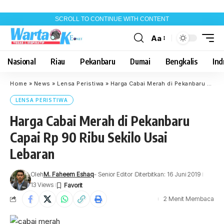
SCROLL TO CONTINUE WITH CONTENT
Aa
Font
Resizer
Nasional
Riau
Pekanbaru
Dumai
Bengkalis
Indr
Home
»
News
»
Lensa Peristiwa
»
Harga Cabai Merah di Pekanbaru Capai Rp 90 Ribu Sekilo Usai Lebaran
LENSA PERISTIWA
Harga Cabai Merah di Pekanbaru
Capai Rp 90 Ribu Sekilo Usai
Lebaran
Oleh
M. Faheem Eshaq
- Senior Editor
Diterbitkan: 16 Juni 2019
13 Views
2 Menit Membaca