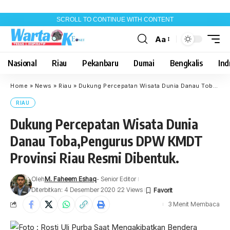
SCROLL TO CONTINUE WITH CONTENT
Aa
Font
Resizer
Nasional
Riau
Pekanbaru
Dumai
Bengkalis
Indr
Home
»
News
»
Riau
»
Dukung Percepatan Wisata Dunia Danau Toba,Pengurus DPW KMDT Provinsi Riau Resmi Dibentuk.
RIAU
Dukung Percepatan Wisata Dunia
Danau Toba,Pengurus DPW KMDT
Provinsi Riau Resmi Dibentuk.
Oleh
M. Faheem Eshaq
- Senior Editor
Diterbitkan: 4 Desember 2020
22 Views
3 Menit Membaca