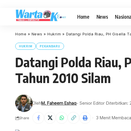
Home
News
Nasiona
Home
»
News
»
Hukrim
»
Datangi Polda Riau, PH Gisella
HUKRIM
PEKANBARU
Datangi Polda Riau, 
Tahun 2010 Silam
Oleh
M. Faheem Eshaq
- Senior Editor
Diterbitkan:
3 Menit Membac
Share