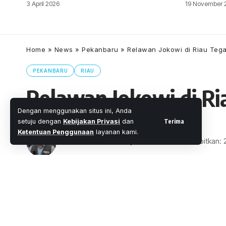
3 April 2026
19 November 
Home
»
News
»
Pekanbaru
»
Relawan Jokowi di Riau Tega
PEKANBARU
RIAU
Relawan Jokowi di Ri
Dengan menggunakan situs ini, Anda
Terima
setuju dengan
Kebijakan Privasi
dan
Ketentuan Penggunaan
layanan kami.
Oleh
M. Faheem Eshaq
- Senior Editor
Diterbitkan:
4 Menit Membac
Share