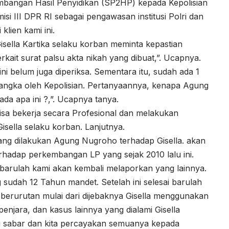
mbangan Hasil Penyidikan (SP2HP) kepada Kepolisian
si III DPR RI sebagai pengawasan institusi Polri dan
lien kami ini.
Gisella Kartika selaku korban meminta kepastian
it surat palsu akta nikah yang dibuat,”. Ucapnya.
ni belum juga diperiksa. Sementara itu, sudah ada 1
rsangka oleh Kepolisian. Pertanyaannya, kenapa Agung
da apa ini ?,”. Ucapnya tanya.
bisa bekerja secara Profesional dan melakukan
sella selaku korban. Lanjutnya.
ng dilakukan Agung Nugroho terhadap Gisella. akan
rhadap perkembangan LP yang sejak 2010 lalu ini.
i, barulah kami akan kembali melaporkan yang lainnya.
sudah 12 Tahun mandet. Setelah ini selesai barulah
berurutan mulai dari dijebaknya Gisella menggunakan
enjara, dan kasus lainnya yang dialami Gisella
i sabar dan kita percayakan semuanya kepada