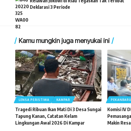
Relawan Jokowi di Riau Tegaskan Tak Terlibat
Deklarasi 3 Periode
Kamu mungkin juga menyukai ini
LENSA PERISTIWA
KAMPAR
PEKANBAR
Tragedi Ribuan Ikan Mati Di 3 Desa Sungai
Komisi IV 
Tapung Kanan, Catatan Kelam
Pemasangan
Lingkungan Awal 2026 Di Kampar
Makin Resa