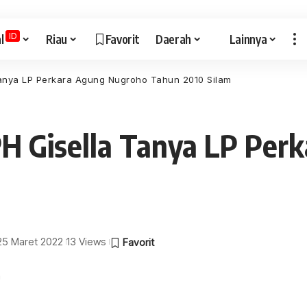
ID
l
Riau
Favorit
Daerah
Lainnya
 Tanya LP Perkara Agung Nugroho Tahun 2010 Silam
PH Gisella Tanya LP Pe
 25 Maret 2022
13 Views
a