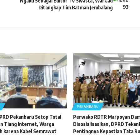
Ngaku Sebagai Editor TV Swasta, WarGad
Ditangkap Tim Batman Jembalang
U
PEKANBARU
DPRD Pekanbaru Setop Total
Perwako RDTR Marpoyan Dam
 Tiang Internet, Warga
Disosialisasikan, DPRD Tekan
h karena Kabel Semrawut
Pentingnya Kepastian Tata R