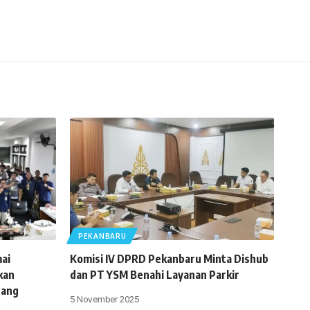
PEKANBARU
ai
Komisi IV DPRD Pekanbaru Minta Dishub
kan
dan PT YSM Benahi Layanan Parkir
uang
5 November 2025