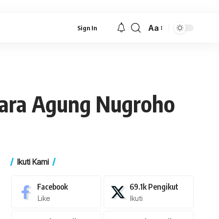
Aa
Sign In
Font
Resizer
rkara Agung Nugroho
Ikuti Kami
Facebook
69.1k
Pengikut
Like
Ikuti