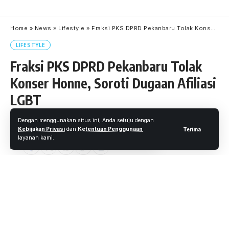
Home
»
News
»
Lifestyle
»
Fraksi PKS DPRD Pekanbaru Tolak Konser Honne, Soroti Dugaan Afiliasi LGBT
LIFESTYLE
Fraksi PKS DPRD Pekanbaru Tolak
Konser Honne, Soroti Dugaan Afiliasi
LGBT
Dengan menggunakan situs ini, Anda setuju dengan
Oleh
Ferdi Putra
- Reporter
Diterbitkan: 23 Juli 2025
34 Views
Kebijakan Privasi
dan
Ketentuan Penggunaan
Terima
layanan kami.
3 Menit Membaca