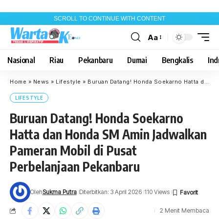
SCROLL TO CONTINUE WITH CONTENT
Aa
Font
Resizer
Nasional
Riau
Pekanbaru
Dumai
Bengkalis
Indr
Home
»
News
»
Lifestyle
»
Buruan Datang! Honda Soekarno Hatta dan Honda SM Amin Jadwalkan Pameran Mobil di Pusat Perbelanjaan Pekanbaru
LIFESTYLE
Buruan Datang! Honda Soekarno
Hatta dan Honda SM Amin Jadwalkan
Pameran Mobil di Pusat
Perbelanjaan Pekanbaru
Oleh
Sukma Putra
Diterbitkan: 3 April 2026
110 Views
2 Menit Membaca