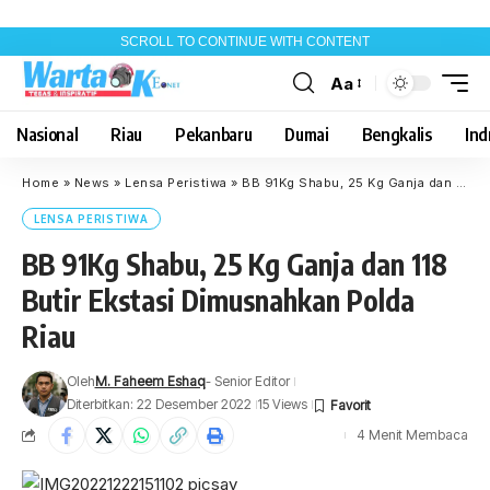
SCROLL TO CONTINUE WITH CONTENT
Aa
Font
Resizer
Nasional
Riau
Pekanbaru
Dumai
Bengkalis
Indr
Home
»
News
»
Lensa Peristiwa
»
BB 91Kg Shabu, 25 Kg Ganja dan 118 Butir Ekstasi Dimusnahkan Polda Riau
LENSA PERISTIWA
BB 91Kg Shabu, 25 Kg Ganja dan 118
Butir Ekstasi Dimusnahkan Polda
Riau
Oleh
M. Faheem Eshaq
- Senior Editor
Diterbitkan: 22 Desember 2022
15 Views
4 Menit Membaca