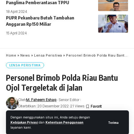
Panglima Pemberantasan TPPU
18 April 2024
PUPR Pekanbaru Butuh Tambahan
Anggaran Rp150 Miliar
15 April 2024
Home
»
News
»
Lensa Peristiwa
»
Personel Brimob Polda Riau Bantu Ojol Tergeletak di Jalan
LENSA PERISTIWA
Personel Brimob Polda Riau Bantu
Ojol Tergeletak di Jalan
Oleh
M. Faheem Eshaq
- Senior Editor
Diterbitkan: 20 Desember 2022
21 Views
2 Menit Membaca
Dengan menggunakan situs ini, Anda setuju dengan
Kebijakan Privasi
dan
Ketentuan Penggunaan
Terima
layanan kami.