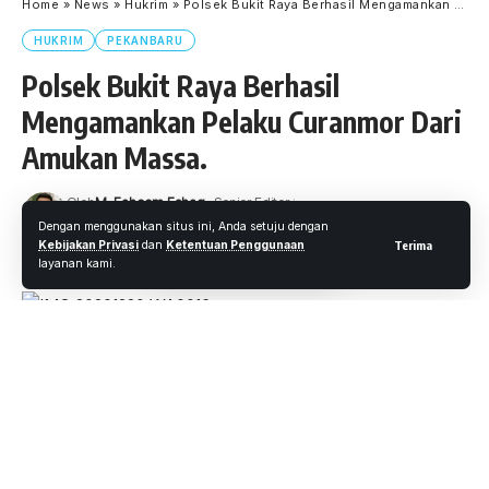
Home
»
News
»
Hukrim
»
Polsek Bukit Raya Berhasil Mengamankan Pelaku Curanmor Dari Amukan Massa.
HUKRIM
PEKANBARU
Polsek Bukit Raya Berhasil
Mengamankan Pelaku Curanmor Dari
Amukan Massa.
Oleh
M. Faheem Eshaq
- Senior Editor
Diterbitkan: 20 Desember 2020
11 Views
Dengan menggunakan situs ini, Anda setuju dengan
Kebijakan Privasi
dan
Ketentuan Penggunaan
Terima
3 Menit Membaca
layanan kami.
Pekanbaru.wartaoke.net
Nekat melakukan pencurian sepeda motor (curanmor),
seorang tersangka terpaksa meringkuk di sel tahanan
Polsek Bukit Raya setelah melakukan aksinya di jalan
Impres Toko Bima Motor Variasi Kel. Sidomulyo Timur Kec.