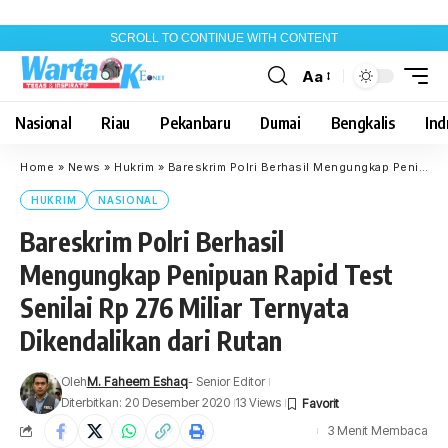
SCROLL TO CONTINUE WITH CONTENT
Aa
Font
Resizer
Nasional
Riau
Pekanbaru
Dumai
Bengkalis
Indr
Home
»
News
»
Hukrim
»
Bareskrim Polri Berhasil Mengungkap Penipuan Rapid Test Senilai Rp 276 Miliar Ternyata Dikendalikan dari Rutan
HUKRIM
NASIONAL
Bareskrim Polri Berhasil
Mengungkap Penipuan Rapid Test
Senilai Rp 276 Miliar Ternyata
Dikendalikan dari Rutan
Oleh
M. Faheem Eshaq
- Senior Editor
Diterbitkan: 20 Desember 2020
13 Views
3 Menit Membaca