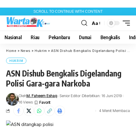
SCROLL TO CONTINUE WITH CONTENT
Aa
Font
Resizer
Nasional
Riau
Pekanbaru
Dumai
Bengkalis
Indr
Home
»
News
»
Hukrim
»
ASN Dishub Bengkalis Digelandang Polisi Gara-gara Narkoba
HUKRIM
ASN Dishub Bengkalis Digelandang
Polisi Gara-gara Narkoba
Oleh
M. Faheem Eshaq
- Senior Editor
Diterbitkan: 16 Juni 2019
16 Views
4 Menit Membaca