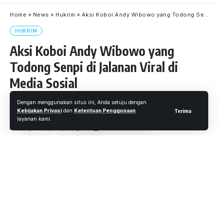
Home
»
News
»
Hukrim
»
Aksi Koboi Andy Wibowo yang Todong Senpi di Jalanan Viral di Media Sosial
HUKRIM
Aksi Koboi Andy Wibowo yang
Todong Senpi di Jalanan Viral di
Media Sosial
Dengan menggunakan situs ini, Anda setuju dengan
Oleh
M. Faheem Eshaq
- Senior Editor
Diterbitkan: 16 Juni 2019
Kebijakan Privasi
dan
Ketentuan Penggunaan
Terima
15 Views
layanan kami.
3 Menit Membaca
Wartaoke.net, Jakarta
– Aksi koboi Andy Wibowo (53)
yang viral di media sosial karena menodongkan pistol di
Jalan Alaydrus, Jakarta Pusat, membuat Direktur PT
Vektordaya Mekatrika itu harus meringkuk di tahanan.