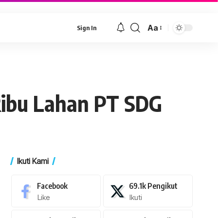
Aa
Sign In
Font
Resizer
Ribu Lahan PT SDG
Ikuti Kami
Facebook
69.1k
Pengikut
Like
Ikuti