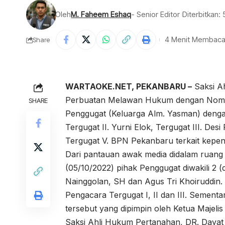
Oleh
M. Faheem Eshaq
- Senior Editor
Diterbitkan:
4 Menit Membac
Share
WARTAOKE.NET, PEKANBARU –
Saksi Ah
Perbuatan Melawan Hukum dengan Nomor
SHARE
Penggugat (Keluarga Alm. Yasman) dengan 
Tergugat II. Yurni Elok, Tergugat III. De
Tergugat V. BPN Pekanbaru terkait kepe
Dari pantauan awak media didalam ruang 
(05/10/2022) pihak Penggugat diwakili 2
Nainggolan, SH dan Agus Tri Khoiruddin. 
Pengacara Tergugat I, II dan III. Sementa
tersebut yang dipimpin oleh Ketua Majeli
Saksi Ahli Hukum Pertanahan, DR. Day