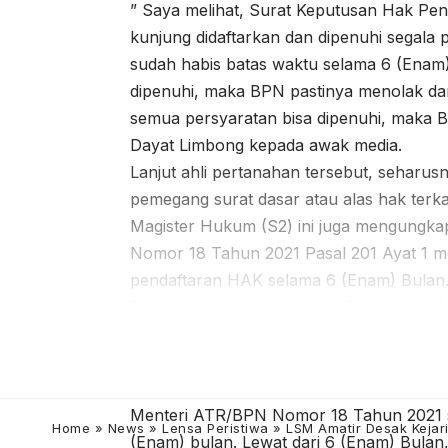
” Saya melihat, Surat Keputusan Hak Pen
kunjung didaftarkan dan dipenuhi segala
sudah habis batas waktu selama 6 (Enam)
dipenuhi, maka BPN pastinya menolak dan 
semua persyaratan bisa dipenuhi, maka B
Dayat Limbong kepada awak media.
Lanjut ahli pertanahan tersebut, seharus
pemegang surat dasar atau alas hak terk
Magister Hukum (S2) ini juga mengungk
Nomor 18 Tahun 2021 Pasal 201 Ayat 1 
pendaftaran HAK selama 6 (Enam) Bulan. 
Demi Hukum sesuai dengan Peraturan M
Ayat 2.
” SK HPL Pemerintah yang tak kunjung sel
seharusnya secara otomatis cacat admini
Menteri ATR/BPN Nomor 18 Tahun 2021 sud
Home
»
News
»
Lensa Peristiwa
»
LSM Amatir Desak Keja
(Enam) bulan. Lewat dari 6 (Enam) Bulan