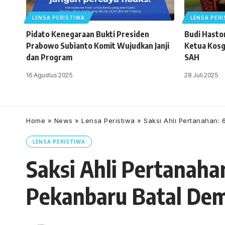
LENSA PERISTIWA
LENSA PER
Pidato Kenegaraan Bukti Presiden
Budi Haston
Prabowo Subianto Komit Wujudkan Janji
Ketua Kosg
dan Program
SAH
16 Agustus 2025
28 Juli 2025
Home
»
News
»
Lensa Peristiwa
»
Saksi Ahli Pertanahan:
LENSA PERISTIWA
Saksi Ahli Pertanaha
Pekanbaru Batal De