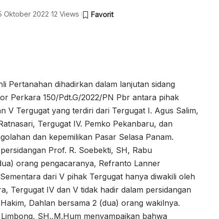
 5 Oktober 2022
12 Views
a
li Pertanahan dihadirkan dalam lanjutan sidang
 Perkara 150/Pdt.G/2022/PN Pbr antara pihak
V Tergugat yang terdiri dari Tergugat I. Agus Salim,
si Ratnasari, Tergugat IV. Pemko Pekanbaru, dan
ngolahan dan kepemilikan Pasar Selasa Panam.
persidangan Prof. R. Soebekti, SH, Rabu
 (dua) orang pengacaranya, Refranto Lanner
Sementara dari V pihak Tergugat hanya diwakili oleh
ra, Tergugat IV dan V tidak hadir dalam persidangan
s Hakim, Dahlan bersama 2 (dua) orang wakilnya.
at Limbong, SH.,M.Hum menyampaikan bahwa