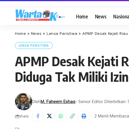
Home
News
Nasiona
Home
»
News
»
Lensa Peristiwa
»
APMP Desak Kejati Riau 
LENSA PERISTIWA
APMP Desak Kejati R
Diduga Tak Miliki Izin
Oleh
M. Faheem Eshaq
- Senior Editor
Diterbitkan:
2 Menit Membaca
Share