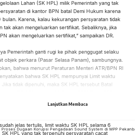
gelolaan Lahan (SK HPL) milik Pemerintah yang tak
 persyaratan di kantor BPN batal Demi Hukum karena
 bulan. Karena, kalau kekurangan persyaratan tidak
tak akan mengeluarkan sertifikat. Sebaliknya, jika
PN akan mengeluarkan sertifikat,” sampaikan DR.
nya Pemerintah ganti rugi ke pihak penggugat selaku
ait objek perkara (Pasar Selasa Panam), sambungnya.
apkan, bahwa menurut Peraturan Menteri ATR/BPN RI
menyatakan bahwa SK HPL mempunyai Limit waktu
Jika tidak dipenuhi, maka SK HPL tersebut Batal
enteri ATR/BPN Nomor 18 Tahun 2021 Pasal 200
Lanjutkan Membaca
esai didaftarkan dan tak terpenuhi persyaratan,
strasi dan batal Demi Hukum. Karena, Peraturan
ah jelas tertulis, limit waktu SK HPL selama 6
ri Proses Dugaan Korupsi Pengadaan Sound System di MPP Pekanb
, SK HPL yang tak terpenuhi persyaratan cacat